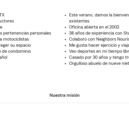
 TX
Este verano, damos la bienveni
uctores
existentes
le
Oficina abierta en el 2002
us pertenencias personales
38 años de experiencia con S
 motociclistas
Colaboro con Neighbors Nouri
teger su espacio
Me gusta hacer ejercicio y viaj
o de condominio
Veo deportes en mi tiempo lib
añol
Casado por 30 años y tengo tre
Orgulloso abuelo de nueve nie
Nuestra misión