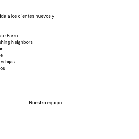
da a los clientes nuevos y
tate Farm
shing Neighbors
ar
re
s hijas
tos
Nuestro equipo