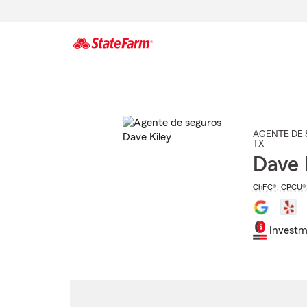
Comienzo
del
contenido
principal
AGENTE DE 
TX
Dave 
ChFC®
,
CPCU®
Investm