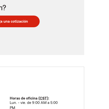
n?
a una cotización
Horas de oficina (
CST
):
Lun. - vie. de 9:00 AM a 5:00
PM