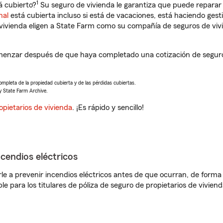
1
á cubierto?
Su seguro de vivienda le garantiza que puede reparar 
nal
está cubierta incluso si está de vacaciones, está haciendo gest
vivienda eligen a State Farm como su compañía de seguros de viv
menzar después de que haya completado una cotización de seguro d
completa de la propiedad cubierta y de las pérdidas cubiertas.
y State Farm Archive.
opietarios de vivienda
. ¡Es rápido y sencillo!
ncendios eléctricos
e a prevenir incendios eléctricos antes de que ocurran, de forma 
le para los titulares de póliza de seguro de propietarios de vivie