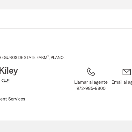
Pasar
al
contenido
principal
®
SEGUROS DE STATE FARM
,
PLANO
,
Kiley
,
CLU®
Llamar al agente
Email al a
972-985-8800
ent Services