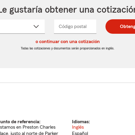
Le gustaría obtener una cotizació
cione
Código postal
Ingresa
Ingresa
Obteng
_____
un
un
re
código
código
cto
o continuar con una cotización
postal
postal
de
de
Todas las cotizaciones y documentos serán proporcionados en inglés.
egable
5
5
dígitos
dígitos
unto de referencia:
Idiomas:
stamos en Preston Charles
Inglés
lace, justo al norte de Parker
Español