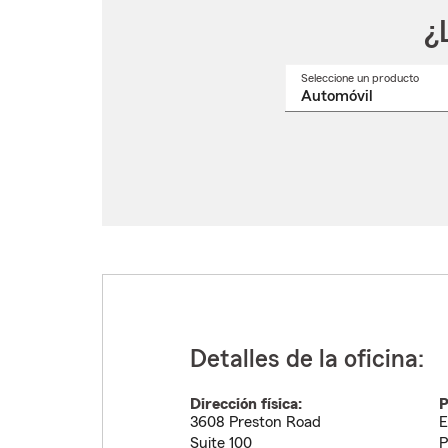
¿
Seleccione un producto
Selec
un
nomb
de
produ
del
menú
despl
Detalles de la oficina:
Dirección física:
P
3608 Preston Road
E
Suite 100
P